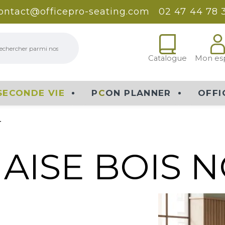
ontact@officepro-seating.com
02 47 44 78 
erche
Catalogue
Mon es
SECONDE VIE
P
C
ON PLANNER
OFFI
r
AISE BOIS 