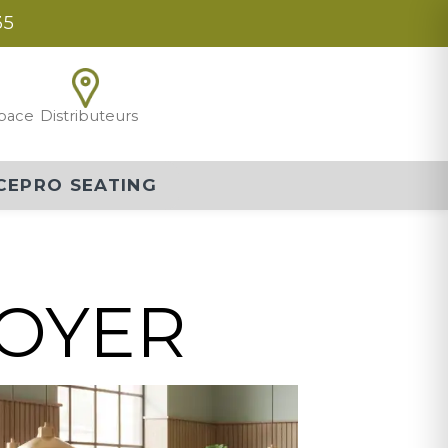
35
pace
Distributeurs
CEPRO SEATING
NOYER