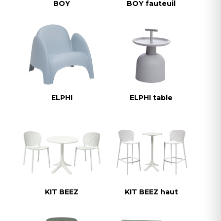
BOY
BOY fauteuil
ELPHI
ELPHI table
KIT BEEZ
KIT BEEZ haut