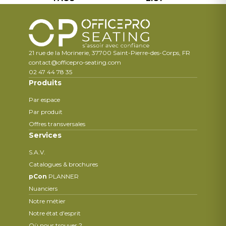
21 rue de la Morinerie, 37700 Saint-Pierre-des-Corps, FR
contact@officepro-seating.com
02 47 44 78 35
Produits
Par espace
Par produit
Offres transversales
Services
S.A.V.
Catalogues & brochures
pCon
PLANNER
Nuanciers
Notre métier
Notre état d'esprit
Où nous trouver ?