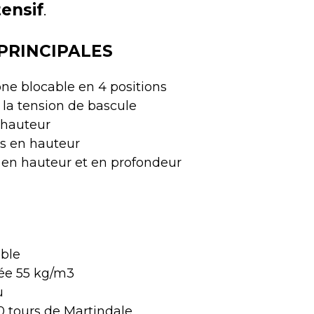
tensif
.
PRINCIPALES
e blocable en 4 positions
la tension de bascule
 hauteur
es en hauteur
 en hauteur et en profondeur
able
tée 55 kg/m3
u
 tours de Martindale