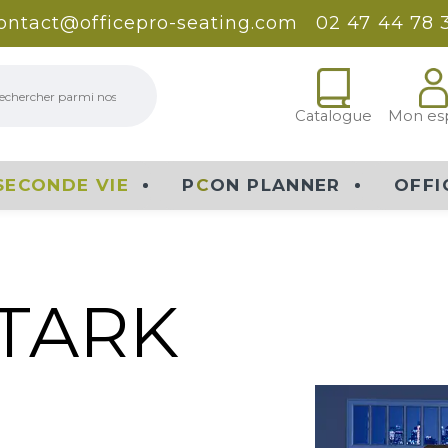
ontact@officepro-seating.com
02 47 44 78 
erche
Catalogue
Mon es
SECONDE VIE
P
C
ON PLANNER
OFFI
STARK