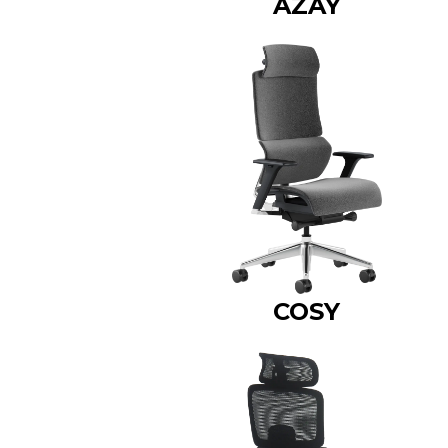
AZAY
COSY