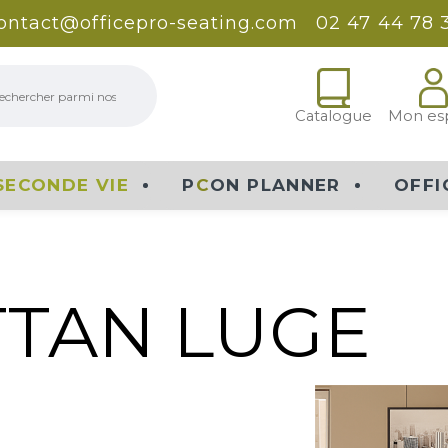
ontact@officepro-seating.com
02 47 44 78 
erche
Catalogue
Mon es
SECONDE VIE
P
C
ON PLANNER
OFFI
TAN LUGE