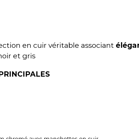
ction en cuir véritable associant
éléga
oir et gris
PRINCIPALES
m chromé avec manchettes en cuir