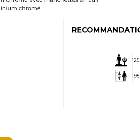
minium chromé
RECOMMANDATI
125
19