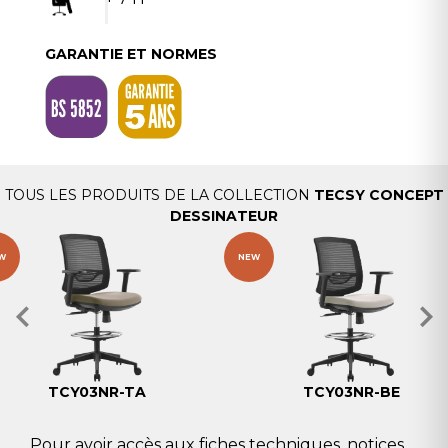
GARANTIE ET NORMES
TOUS LES PRODUITS DE LA COLLECTION
TECSY CONCEPT
DESSINATEUR
W
NEW
TCY03NR-TA
TCY03NR-BE
Pour avoir accès aux fiches techniques, notices