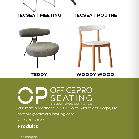
TECSEAT MEETING
TECSEAT POUTRE
TEDDY
WOODY WOOD
21 rue de la Morinerie, 37700 Saint-Pierre-des-Corps, FR
contact@officepro-seating.com
02 47 44 78 35
Produits
Par espace