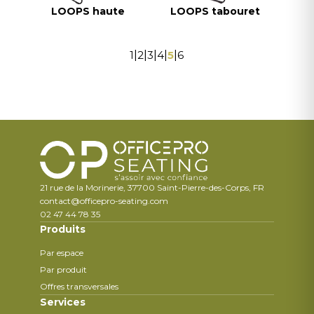
LOOPS haute
LOOPS tabouret
1
|
2
|
3
|
4
|
5
|
6
21 rue de la Morinerie, 37700 Saint-Pierre-des-Corps, FR
contact@officepro-seating.com
02 47 44 78 35
Produits
Par espace
Par produit
Offres transversales
Services